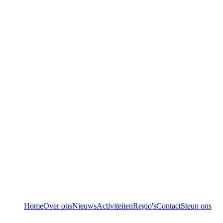
Home
Over ons
Nieuws
Activiteiten
Regio's
Contact
Steun ons